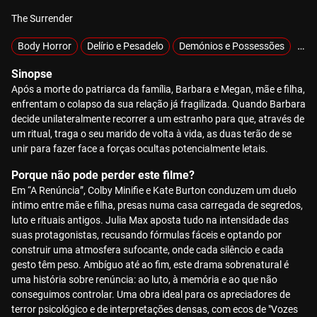
The Surrender
Body Horror
Delírio e Pesadelo
Demónios e Possessões
Exc
Sinopse
Após a morte do patriarca da família, Barbara e Megan, mãe e filha,
enfrentam o colapso da sua relação já fragilizada. Quando Barbara
decide unilateralmente recorrer a um estranho para que, através de
um ritual, traga o seu marido de volta à vida, as duas terão de se
unir para fazer face a forças ocultas potencialmente letais.
Porque não pode perder este filme?
Em “A Renúncia”, Colby Minifie e Kate Burton conduzem um duelo
íntimo entre mãe e filha, presas numa casa carregada de segredos,
luto e rituais antigos. Julia Max aposta tudo na intensidade das
suas protagonistas, recusando fórmulas fáceis e optando por
construir uma atmosfera sufocante, onde cada silêncio e cada
gesto têm peso. Ambíguo até ao fim, este drama sobrenatural é
uma história sobre renúncia: ao luto, à memória e ao que não
conseguimos controlar. Uma obra ideal para os apreciadores de
terror psicológico e de interpretações densas, com ecos de "Vozes