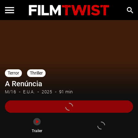
Trailer
Terror
Thriller
A Renúncia
M/16
E.U.A.
2025
91 min
Trailer