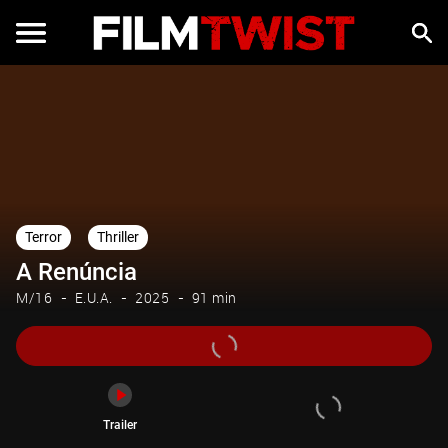
Trailer
Terror
Thriller
A Renúncia
M/16
E.U.A.
2025
91 min
Trailer