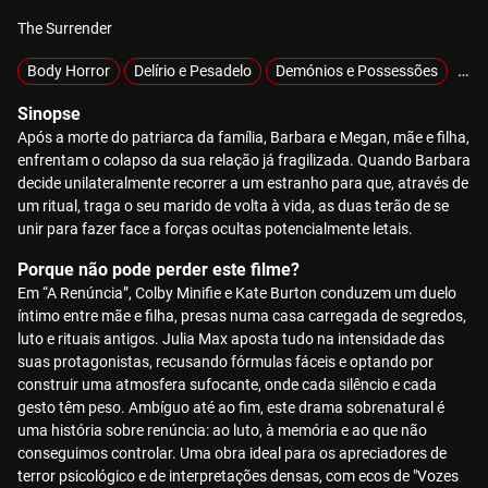
The Surrender
Body Horror
Delírio e Pesadelo
Demónios e Possessões
Exc
Sinopse
Após a morte do patriarca da família, Barbara e Megan, mãe e filha,
enfrentam o colapso da sua relação já fragilizada. Quando Barbara
decide unilateralmente recorrer a um estranho para que, através de
um ritual, traga o seu marido de volta à vida, as duas terão de se
unir para fazer face a forças ocultas potencialmente letais.
Porque não pode perder este filme?
Em “A Renúncia”, Colby Minifie e Kate Burton conduzem um duelo
íntimo entre mãe e filha, presas numa casa carregada de segredos,
luto e rituais antigos. Julia Max aposta tudo na intensidade das
suas protagonistas, recusando fórmulas fáceis e optando por
construir uma atmosfera sufocante, onde cada silêncio e cada
gesto têm peso. Ambíguo até ao fim, este drama sobrenatural é
uma história sobre renúncia: ao luto, à memória e ao que não
conseguimos controlar. Uma obra ideal para os apreciadores de
terror psicológico e de interpretações densas, com ecos de "Vozes