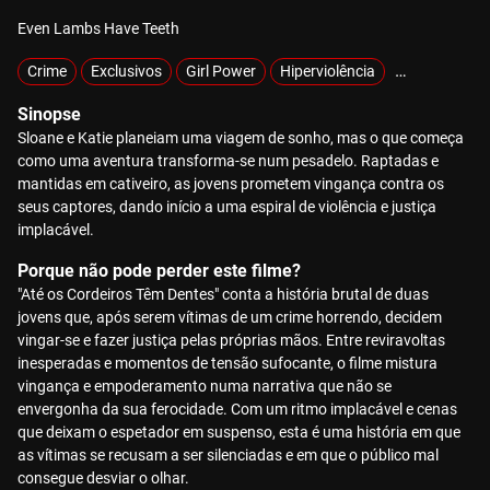
Even Lambs Have Teeth
Crime
Exclusivos
Girl Power
Hiperviolência
Raptados
Sinopse
Sloane e Katie planeiam uma viagem de sonho, mas o que começa
como uma aventura transforma-se num pesadelo. Raptadas e
mantidas em cativeiro, as jovens prometem vingança contra os
seus captores, dando início a uma espiral de violência e justiça
implacável.
Porque não pode perder este filme?
"Até os Cordeiros Têm Dentes" conta a história brutal de duas
jovens que, após serem vítimas de um crime horrendo, decidem
vingar-se e fazer justiça pelas próprias mãos. Entre reviravoltas
inesperadas e momentos de tensão sufocante, o filme mistura
vingança e empoderamento numa narrativa que não se
envergonha da sua ferocidade. Com um ritmo implacável e cenas
que deixam o espetador em suspenso, esta é uma história em que
as vítimas se recusam a ser silenciadas e em que o público mal
consegue desviar o olhar.