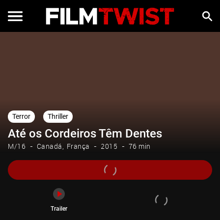
Trailer
Terror
Thriller
Até os Cordeiros Têm Dentes
M/16
Canadá
França
2015
76 min
Trailer