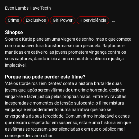
Even Lambs Have Teeth
Crime
Exclusivos
Girl Power
Hiperviolência
Raptados
Sinopse
Sloane e Katie planeiam uma viagem de sonho, mas o que começa
como uma aventura transforma-se num pesadelo. Raptadas e
mantidas em cativeiro, as jovens prometem vingança contra os
seus captores, dando início a uma espiral de violência e justiça
implacável.
Porque não pode perder este filme?
"Até os Cordeiros Têm Dentes" conta a história brutal de duas
jovens que, após serem vítimas de um crime horrendo, decidem
vingar-se e fazer justiça pelas próprias mãos. Entre reviravoltas
inesperadas e momentos de tensão sufocante, o filme mistura
vingança e empoderamento numa narrativa que não se
envergonha da sua ferocidade. Com um ritmo implacável e cenas
que deixam o espetador em suspenso, esta é uma história em que
as vítimas se recusam a ser silenciadas e em que o público mal
consegue desviar o olhar.