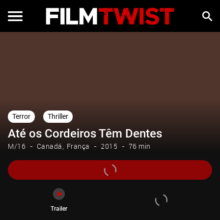
Trailer
Terror
Thriller
Até os Cordeiros Têm Dentes
M/16
Canadá
França
2015
76 min
Trailer