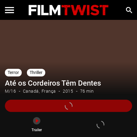
Trailer
Terror
Thriller
Até os Cordeiros Têm Dentes
M/16
Canadá
França
2015
76 min
Trailer