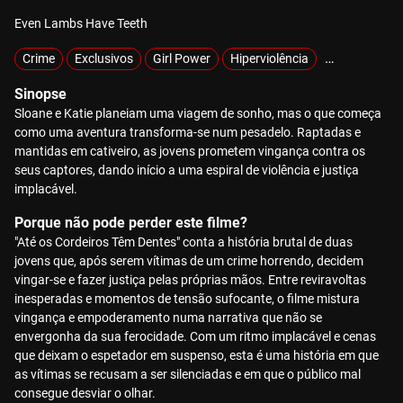
Even Lambs Have Teeth
Crime
Exclusivos
Girl Power
Hiperviolência
Raptados
Sinopse
Sloane e Katie planeiam uma viagem de sonho, mas o que começa
como uma aventura transforma-se num pesadelo. Raptadas e
mantidas em cativeiro, as jovens prometem vingança contra os
seus captores, dando início a uma espiral de violência e justiça
implacável.
Porque não pode perder este filme?
"Até os Cordeiros Têm Dentes" conta a história brutal de duas
jovens que, após serem vítimas de um crime horrendo, decidem
vingar-se e fazer justiça pelas próprias mãos. Entre reviravoltas
inesperadas e momentos de tensão sufocante, o filme mistura
vingança e empoderamento numa narrativa que não se
envergonha da sua ferocidade. Com um ritmo implacável e cenas
que deixam o espetador em suspenso, esta é uma história em que
as vítimas se recusam a ser silenciadas e em que o público mal
consegue desviar o olhar.