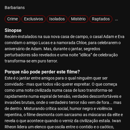
Barbarians
Crime
Exclusivos
Isolados
Mistério
Raptados
Sobrevi
Sinopse
Recém-instalados na sua nova casa de campo, o casal Adam e Eva
convidam o amigo Lucas e a namorada Chloe, para celebrarem o
aniversário de Adam. Mas, durante o jantar, segredos
perturbadores são revelados e uma noite “idílica” de celebração
transforma-se em puro terror.
Porque não pode perder este filme?
Este é o jantar entre amigos para o qual ninguém quer ser
convidado - mas que todos vão querer espreitar. O que começa
como uma noite civilizada numa casa de luxo transforma-se
rapidamente numa espiral de tensão, verdades desconfortáveis e
invasões brutais, onde o verdadeiro terror não vem de fora... mas
de dentro. Misturando crítica social, humor negro e violência
repentina, o filme desmonta com sarcasmo as máscaras da elite e
revela o que acontece quando o verniz da civilização estala. Iwan
Rheon lidera um elenco que oscila entre o contido e o caótico,