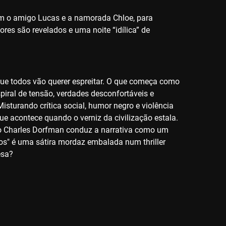
m o amigo Lucas e a namorada Chloe, para
res são revelados e uma noite “idílica” de
que todos vão querer espreitar. O que começa como
iral de tensão, verdades desconfortáveis e
Misturando crítica social, humor negro e violência
ue acontece quando o verniz da civilização estala.
nto Charles Dorfman conduz a narrativa como um
ros" é uma sátira mordaz embalada num thriller
esa?