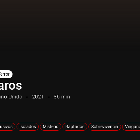
Terror
aros
ino Unido
2021
86 min
lusivos
Isolados
Mistério
Raptados
Sobrevivência
Vingan