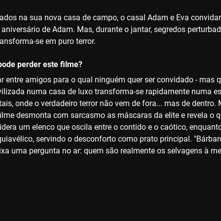
ados na sua nova casa de campo, o casal Adam e Eva convida
 aniversário de Adam. Mas, durante o jantar, segredos perturbado
ransforma-se em puro terror.
ode perder este filme?
tar entre amigos para o qual ninguém quer ser convidado - mas 
vilizada numa casa de luxo transforma-se rapidamente numa esp
ais, onde o verdadeiro terror não vem de fora... mas de dentro. 
 filme desmonta com sarcasmo as máscaras da elite e revela o q
idera um elenco que oscila entre o contido e o caótico, enqua
quiavélico, servindo o desconforto como prato principal. "Bárba
ixa uma pergunta no ar: quem são realmente os selvagens à m