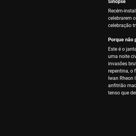
Sinopse
Recém-instal
celebrarem o
celebração t
Porque não p
Este é o jan
uma noite ci
invasões brut
repentina, o
Iwan Rheon l
anfitrião ma
tenso que de