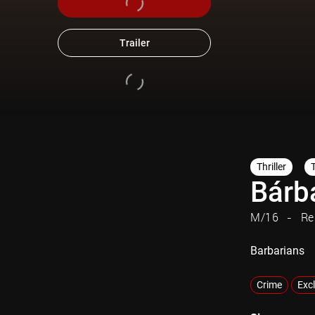
Trailer
Thriller
Bárb
M/16
Re
Barbarians
Crime
Exc