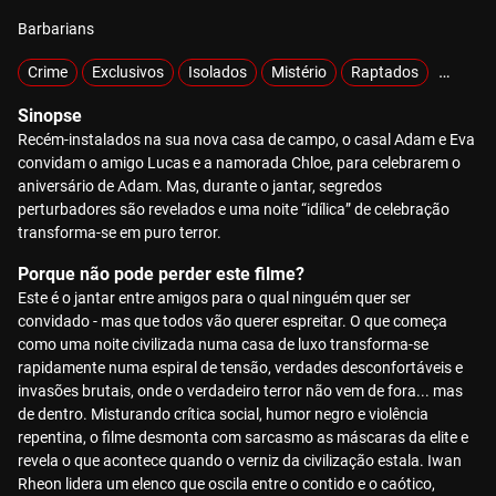
Barbarians
Crime
Exclusivos
Isolados
Mistério
Raptados
Sobrevi
Sinopse
Recém-instalados na sua nova casa de campo, o casal Adam e Eva
convidam o amigo Lucas e a namorada Chloe, para celebrarem o
aniversário de Adam. Mas, durante o jantar, segredos
perturbadores são revelados e uma noite “idílica” de celebração
transforma-se em puro terror.
Porque não pode perder este filme?
Este é o jantar entre amigos para o qual ninguém quer ser
convidado - mas que todos vão querer espreitar. O que começa
como uma noite civilizada numa casa de luxo transforma-se
rapidamente numa espiral de tensão, verdades desconfortáveis e
invasões brutais, onde o verdadeiro terror não vem de fora... mas
de dentro. Misturando crítica social, humor negro e violência
repentina, o filme desmonta com sarcasmo as máscaras da elite e
revela o que acontece quando o verniz da civilização estala. Iwan
Rheon lidera um elenco que oscila entre o contido e o caótico,