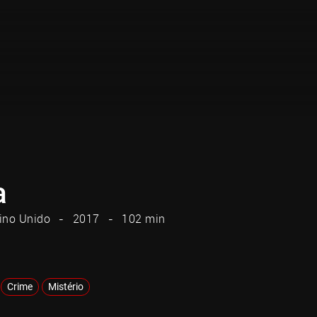
a
ino Unido
2017
102 min
Crime
Mistério