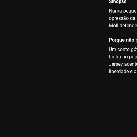
Sinopse
Numa pequena
opressão da 
Moll defende-
Porque não p
Um conto gót
brilha no pa
Jersey acent
liberdade e 