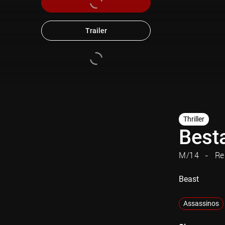
Trailer
Thriller
Best
M/14
Re
Beast
Assassinos