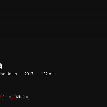
a
ino Unido
2017
102 min
Crime
Mistério