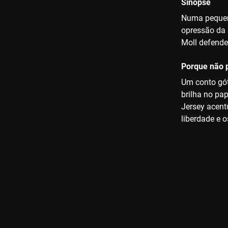
Sinopse
Numa pequena
opressão da 
Moll defende-
Porque não p
Um conto gót
brilha no pa
Jersey acent
liberdade e 