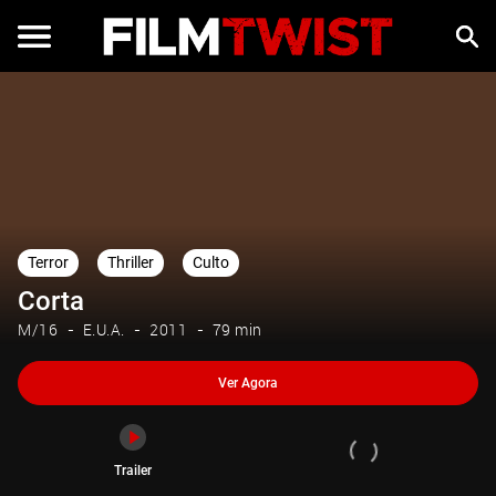
Ver Agora
Trailer
Terror
Thriller
Culto
Corta
M/16
E.U.A.
2011
79 min
Ver Agora
Trailer