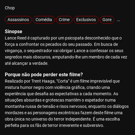
Chop
Assassinos
Comédia
Crime
Exclusivos
Gore
Hiperviol
Sinopse
Lance Reed é capturado por um psicopata desconhecido que o
força a confrontar os pecados do seu passado. Em busca de
vingança, o sequestrador vai obrigar Lance a confessar os seus
segredos mais obscuros, amputando-lhe um membro de cada vez
até alcançar a verdade.
Porque não pode perder este filme?
Realizado por Trent Haaga, "Corta" é um filme imprevisível que
mistura humor negro com violência gráfica, criando uma
experiência que desafia as expectativas a cada momento. As
situações absurdas e grotescas mantêm o espetador numa
montanha-russa de tensão e risos nervosos, enquanto os diálogos
mordazes e as personagens excêntricas fazem deste filme uma
obra única no universo do terror independente. É uma escolha
perfeita para os fãs de terror irreverente e subversivo.