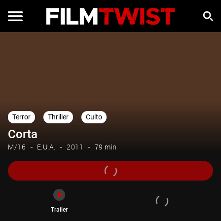
Trailer
Terror
Thriller
Culto
Corta
M/16
E.U.A.
2011
79 min
Trailer