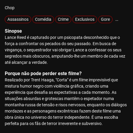
Chop
Assassinos
Comédia
Crime
Exclusivos
Gore
Hiperviol
Sinopse
Lance Reed é capturado por um psicopata desconhecido que o
força a confrontar os pecados do seu passado. Em busca de
vingança, o sequestrador vai obrigar Lance a confessar os seus
segredos mais obscuros, amputando-lhe um membro de cada vez
até alcançar a verdade.
Porque não pode perder este filme?
Realizado por Trent Haaga, "Corta" é um filme imprevisível que
mistura humor negro com violência gráfica, criando uma
experiência que desafia as expectativas a cada momento. As
situações absurdas e grotescas mantêm o espetador numa
montanha-russa de tensão e risos nervosos, enquanto os diálogos
mordazes e as personagens excêntricas fazem deste filme uma
obra única no universo do terror independente. É uma escolha
perfeita para os fãs de terror irreverente e subversivo.