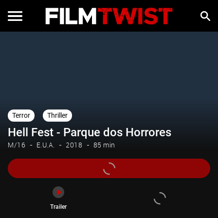
Trailer
Terror
Thriller
Hell Fest - Parque dos Horrores
M/16
E.U.A.
2018
85 min
Trailer