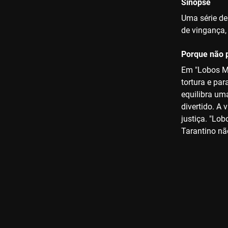
Sinopse
Uma série de
de vingança, 
Porque não p
Em "Lobos Ma
tortura e pa
equilibra um
divertido. A
justiça. "Lo
Tarantino nã