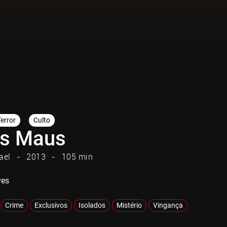
Terror
Culto
s Maus
ael
2013
105 min
ves
Crime
Exclusivos
Isolados
Mistério
Vingança