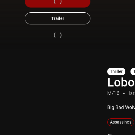
Trailer
Thriller
Lobo
M/16
Isr
Big Bad Wol
Assassinos