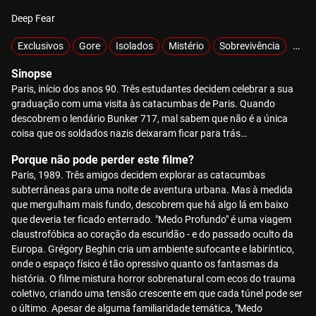
Deep Fear
Exclusivos
Gore
Isolados
Mistério
Sobrevivência
Zom
Sinopse
Paris, início dos anos 90. Três estudantes decidem celebrar a sua
graduação com uma visita às catacumbas de Paris. Quando
descobrem o lendário Bunker 717, mal sabem que não é a única
coisa que os soldados nazis deixaram ficar para trás…
Porque não pode perder este filme?
Paris, 1989. Três amigos decidem explorar as catacumbas
subterrâneas para uma noite de aventura urbana. Mas à medida
que mergulham mais fundo, descobrem que há algo lá em baixo
que deveria ter ficado enterrado. "Medo Profundo" é uma viagem
claustrofóbica ao coração da escuridão - e do passado oculto da
Europa. Grégory Beghin cria um ambiente sufocante e labiríntico,
onde o espaço físico é tão opressivo quanto os fantasmas da
história. O filme mistura horror sobrenatural com ecos do trauma
coletivo, criando uma tensão crescente em que cada túnel pode ser
o último. Apesar de alguma familiaridade temática, "Medo