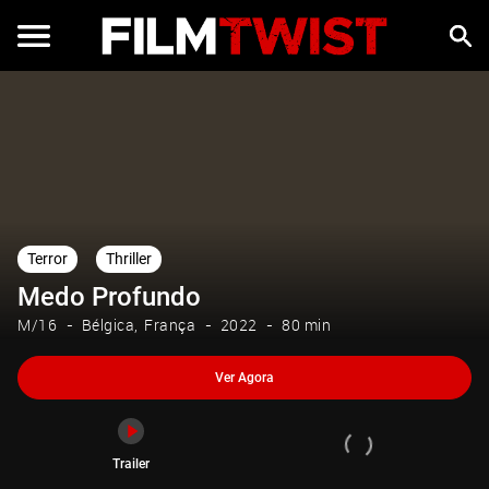
Ver Agora
Trailer
Terror
Thriller
Medo Profundo
M/16
Bélgica
França
2022
80 min
Ver Agora
Trailer