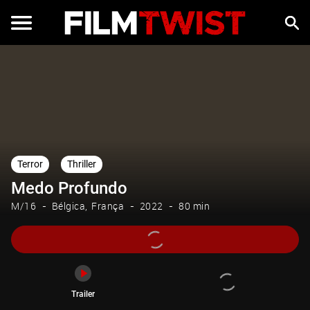
Trailer
Terror
Thriller
Medo Profundo
M/16
Bélgica
França
2022
80 min
Trailer