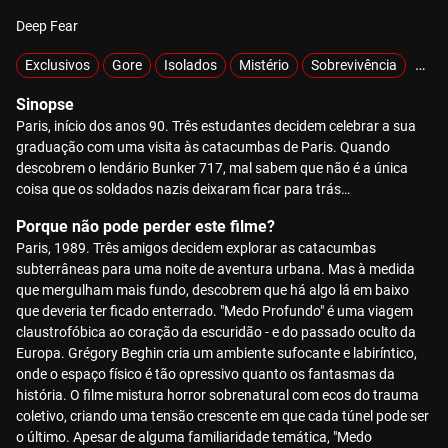
Deep Fear
Exclusivos
Gore
Isolados
Mistério
Sobrevivência
Zom
Sinopse
Paris, início dos anos 90. Três estudantes decidem celebrar a sua
graduação com uma visita às catacumbas de Paris. Quando
descobrem o lendário Bunker 717, mal sabem que não é a única
coisa que os soldados nazis deixaram ficar para trás…
Porque não pode perder este filme?
Paris, 1989. Três amigos decidem explorar as catacumbas
subterrâneas para uma noite de aventura urbana. Mas à medida
que mergulham mais fundo, descobrem que há algo lá em baixo
que deveria ter ficado enterrado. "Medo Profundo" é uma viagem
claustrofóbica ao coração da escuridão - e do passado oculto da
Europa. Grégory Beghin cria um ambiente sufocante e labiríntico,
onde o espaço físico é tão opressivo quanto os fantasmas da
história. O filme mistura horror sobrenatural com ecos do trauma
coletivo, criando uma tensão crescente em que cada túnel pode ser
o último. Apesar de alguma familiaridade temática, "Medo