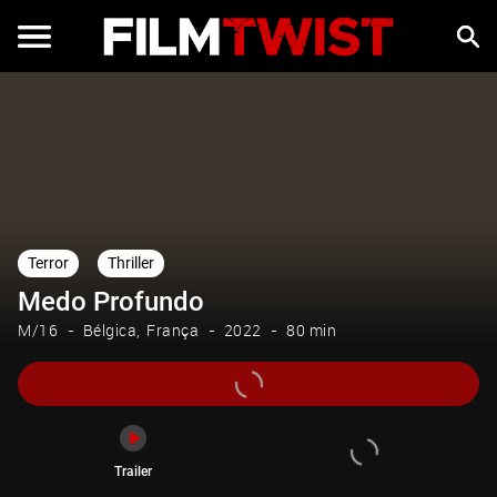
Trailer
Terror
Thriller
Medo Profundo
M/16
Bélgica
França
2022
80 min
Trailer