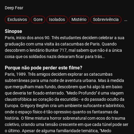
Deep Fear
Exclusivos
Gore
Isolados
Mistério
Sobrevivência
Zom
Sinopse
Paris, início dos anos 90. Três estudantes decidem celebrar a sua
graduação com uma visita às catacumbas de Paris. Quando
descobrem o lendário Bunker 717, mal sabem que não é a única
coisa que os soldados nazis deixaram ficar para trás…
Porque não pode perder este filme?
Paris, 1989. Três amigos decidem explorar as catacumbas
subterrâneas para uma noite de aventura urbana. Mas à medida
que mergulham mais fundo, descobrem que há algo lá em baixo
que deveria ter ficado enterrado. "Medo Profundo" é uma viagem
claustrofóbica ao coração da escuridão - e do passado oculto da
Europa. Grégory Beghin cria um ambiente sufocante e labiríntico,
onde o espaço físico é tão opressivo quanto os fantasmas da
história. O filme mistura horror sobrenatural com ecos do trauma
coletivo, criando uma tensão crescente em que cada túnel pode ser
o último. Apesar de alguma familiaridade temática, "Medo