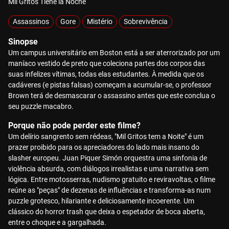
Mil Gritos Tiene la Noche
Assassinos
Gore
Mistério
Sobrevivência
Sinopse
Um campus universitário em Boston está a ser aterrorizado por um
maníaco vestido de preto que coleciona partes dos corpos das
suas infelizes vítimas, todas elas estudantes. À medida que os
cadáveres (e pistas falsas) começam a acumular-se, o professor
Brown terá de desmascarar o assassino antes que este conclua o
seu puzzle macabro.
Porque não pode perder este filme?
Um delírio sangrento sem rédeas, "Mil Gritos tem a Noite" é um
prazer proibido para os apreciadores do lado mais insano do
slasher europeu. Juan Piquer Simón orquestra uma sinfonia de
violência absurda, com diálogos irrealistas e uma narrativa sem
lógica. Entre motosserras, nudismo gratuito e reviravoltas, o filme
reúne as "peças" de dezenas de influências e transforma-as num
puzzle grotesco, hilariante e deliciosamente incoerente. Um
clássico do horror trash que deixa o espetador de boca aberta,
entre o choque e a gargalhada.