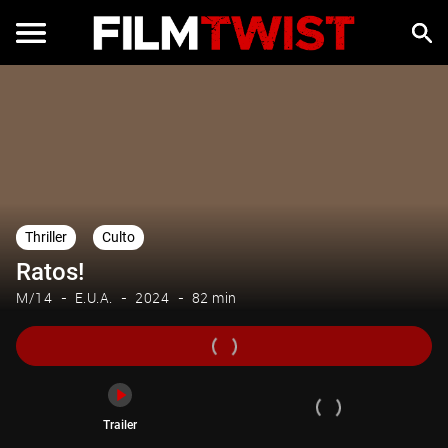
Trailer
Thriller
Culto
Ratos!
M/14
E.U.A.
2024
82 min
Trailer