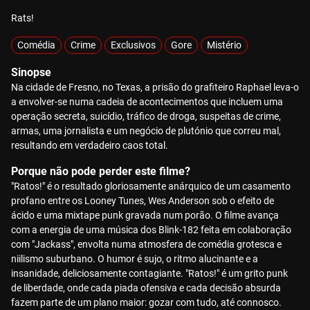
Rats!
Comédia
Crime
Exclusivos
Gore
Mistério
Sinopse
Na cidade de Fresno, no Texas, a prisão do grafiteiro Raphael leva-o
a envolver-se numa cadeia de acontecimentos que incluem uma
operação secreta, suicídio, tráfico de droga, suspeitas de crime,
armas, uma jornalista e um negócio de plutónio que correu mal,
resultando em verdadeiro caos total.
Porque não pode perder este filme?
"Ratos!" é o resultado gloriosamente anárquico de um casamento
profano entre os Looney Tunes, Wes Anderson sob o efeito de
ácido e uma mixtape punk gravada num porão. O filme avança
com a energia de uma música dos Blink-182 feita em colaboração
com "Jackass", envolta numa atmosfera de comédia grotesca e
niilismo suburbano. O humor é sujo, o ritmo alucinante e a
insanidade, deliciosamente contagiante. "Ratos!" é um grito punk
de liberdade, onde cada piada ofensiva e cada decisão absurda
fazem parte de um plano maior: gozar com tudo, até connosco.