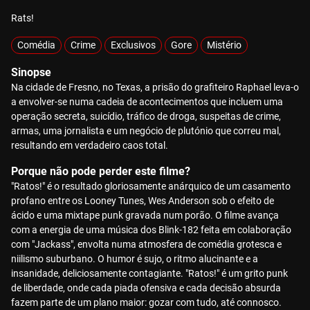
Rats!
Comédia
Crime
Exclusivos
Gore
Mistério
Sinopse
Na cidade de Fresno, no Texas, a prisão do grafiteiro Raphael leva-o
a envolver-se numa cadeia de acontecimentos que incluem uma
operação secreta, suicídio, tráfico de droga, suspeitas de crime,
armas, uma jornalista e um negócio de plutónio que correu mal,
resultando em verdadeiro caos total.
Porque não pode perder este filme?
"Ratos!" é o resultado gloriosamente anárquico de um casamento
profano entre os Looney Tunes, Wes Anderson sob o efeito de
ácido e uma mixtape punk gravada num porão. O filme avança
com a energia de uma música dos Blink-182 feita em colaboração
com "Jackass", envolta numa atmosfera de comédia grotesca e
niilismo suburbano. O humor é sujo, o ritmo alucinante e a
insanidade, deliciosamente contagiante. "Ratos!" é um grito punk
de liberdade, onde cada piada ofensiva e cada decisão absurda
fazem parte de um plano maior: gozar com tudo, até connosco.