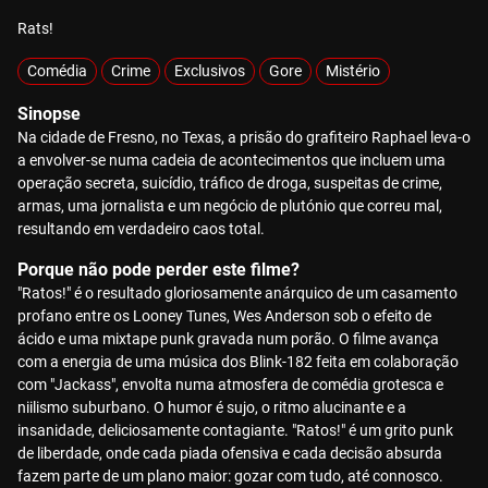
Rats!
Comédia
Crime
Exclusivos
Gore
Mistério
Sinopse
Na cidade de Fresno, no Texas, a prisão do grafiteiro Raphael leva-o
a envolver-se numa cadeia de acontecimentos que incluem uma
operação secreta, suicídio, tráfico de droga, suspeitas de crime,
armas, uma jornalista e um negócio de plutónio que correu mal,
resultando em verdadeiro caos total.
Porque não pode perder este filme?
"Ratos!" é o resultado gloriosamente anárquico de um casamento
profano entre os Looney Tunes, Wes Anderson sob o efeito de
ácido e uma mixtape punk gravada num porão. O filme avança
com a energia de uma música dos Blink-182 feita em colaboração
com "Jackass", envolta numa atmosfera de comédia grotesca e
niilismo suburbano. O humor é sujo, o ritmo alucinante e a
insanidade, deliciosamente contagiante. "Ratos!" é um grito punk
de liberdade, onde cada piada ofensiva e cada decisão absurda
fazem parte de um plano maior: gozar com tudo, até connosco.