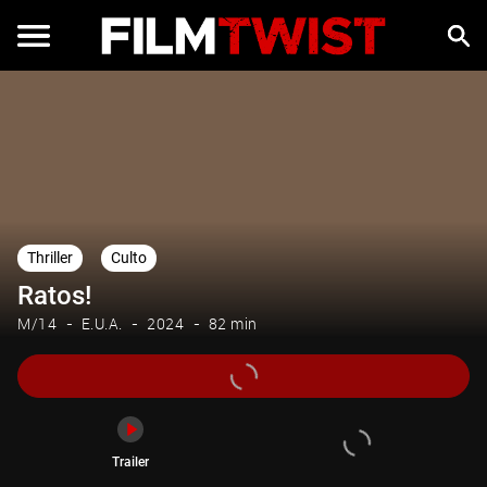
Trailer
Thriller
Culto
Ratos!
M/14
E.U.A.
2024
82 min
Trailer