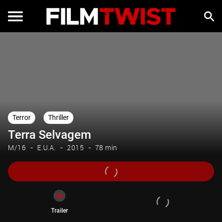
Trailer
Terror
Thriller
Terra Selvagem
M/16
E.U.A.
2015
78 min
Trailer