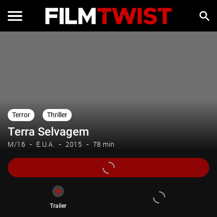
Trailer
Terror
Thriller
Terra Selvagem
M/16
E.U.A.
2015
78 min
Trailer