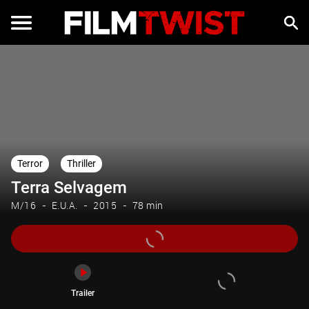
Trailer
Terror
Thriller
Terra Selvagem
M/16
E.U.A.
2015
78 min
Trailer