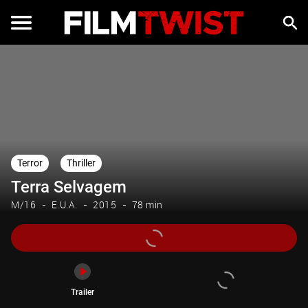
Trailer
Terror
Thriller
Terra Selvagem
M/16
E.U.A.
2015
78 min
Trailer