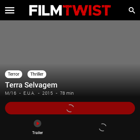
Trailer
Terror
Thriller
Terra Selvagem
M/16
E.U.A.
2015
78 min
Trailer