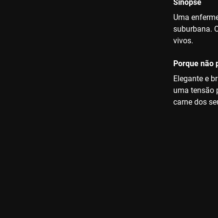
Sinopse
Uma enfermei
suburbana. O
vivos.
Porque não p
Elegante e b
uma tensão p
carne dos se