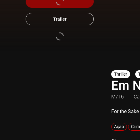
Trailer
Thriller
Em N
M/16
Ca
For the Sake
Ação
Crim