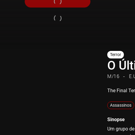
Terror
O Últ
M/16
E.
The Final Ter
Assassinos
Sinopse
Um grupo de