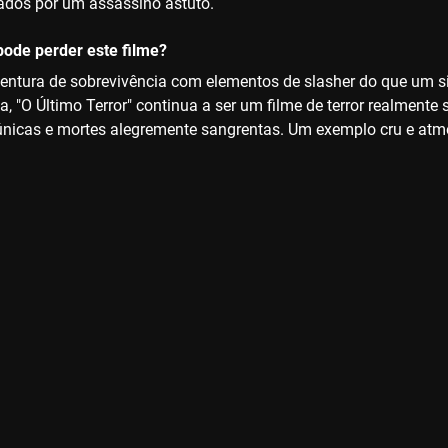
ados por um assassino astuto.
ode perder este filme?
ntura de sobrevivência com elementos de slasher do que um si
, "O Último Terror" continua a ser um filme de terror realmente
 únicas e mortes alegremente sangrentas. Um exemplo cru e at