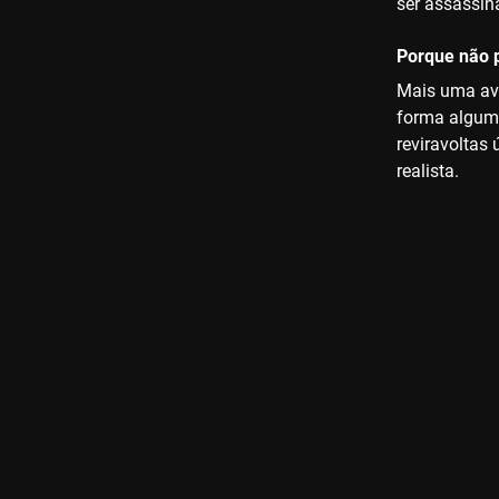
ser assassin
Porque não p
Mais uma ave
forma alguma
reviravoltas
realista.