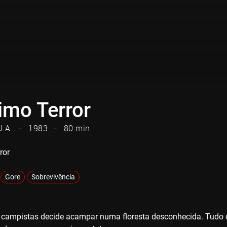
imo Terror
U.A.
1983
80 min
ror
Gore
Sobrevivência
 campistas decide acampar numa floresta desconhecida. Tudo