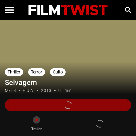
Trailer
Thriller
Terror
Culto
Selvagem
M/18
E.U.A.
2013
91 min
Trailer