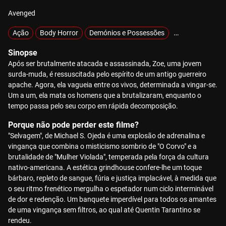
Avenged
Ação
Body Horror
Demónios e Possessões
Exclusivos
Gi
Sinopse
Após ser brutalmente atacada e assassinada, Zoe, uma jovem
surda-muda, é ressuscitada pelo espírito de um antigo guerreiro
apache. Agora, ela vagueia entre os vivos, determinada a vingar-se.
Um a um, ela mata os homens que a brutalizaram, enquanto o
tempo passa pelo seu corpo em rápida decomposição.
Porque não pode perder este filme?
"Selvagem", de Michael S. Ojeda é uma explosão de adrenalina e
vingança que combina o misticismo sombrio de "O Corvo" e a
brutalidade de "Mulher Violada", temperada pela força da cultura
nativo-americana. A estética grindhouse confere-lhe um toque
bárbaro, repleto de sangue, fúria e justiça implacável, à medida que
o seu ritmo frenético mergulha o espetador num ciclo interminável
de dor e redenção. Um banquete imperdível para todos os amantes
de uma vingança sem filtros, ao qual até Quentin Tarantino se
rendeu.