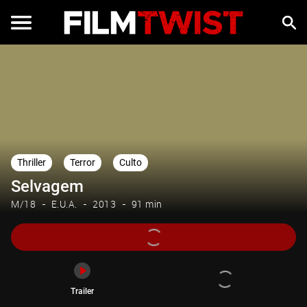
Trailer
Thriller
Terror
Culto
Selvagem
M/18
E.U.A.
2013
91 min
Trailer