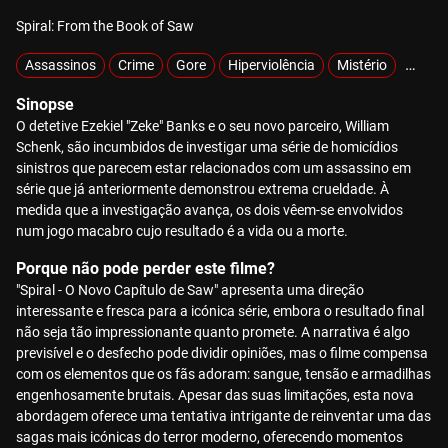
Spiral: From the Book of Saw
Assassinos
Crime
Gore
Hiperviolência
Mistério
Sobre
Sinopse
O detetive Ezekiel "Zeke" Banks e o seu novo parceiro, William
Schenk, são incumbidos de investigar uma série de homicídios
sinistros que parecem estar relacionados com um assassino em
série que já anteriormente demonstrou extrema crueldade. À
medida que a investigação avança, os dois vêem-se envolvidos
num jogo macabro cujo resultado é a vida ou a morte.
Porque não pode perder este filme?
"Spiral - O Novo Capítulo de Saw" apresenta uma direção
interessante e fresca para a icónica série, embora o resultado final
não seja tão impressionante quanto promete. A narrativa é algo
previsível e o desfecho pode dividir opiniões, mas o filme compensa
com os elementos que os fãs adoram: sangue, tensão e armadilhas
engenhosamente brutais. Apesar das suas limitações, esta nova
abordagem oferece uma tentativa intrigante de reinventar uma das
sagas mais icónicas do terror moderno, oferecendo momentos