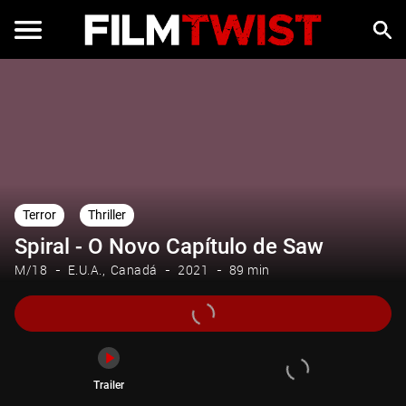
Trailer
Terror
Thriller
Spiral - O Novo Capítulo de Saw
M/18
E.U.A.
Canadá
2021
89 min
Trailer