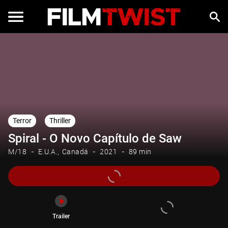
Trailer
Terror
Thriller
Spiral - O Novo Capítulo de Saw
M/18
E.U.A.
Canadá
2021
89 min
Trailer