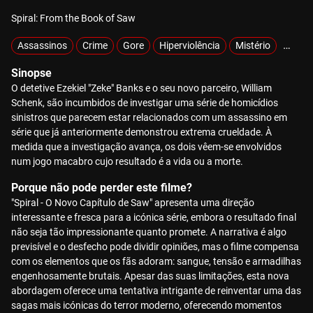
Spiral: From the Book of Saw
Assassinos
Crime
Gore
Hiperviolência
Mistério
Sobre
Sinopse
O detetive Ezekiel "Zeke" Banks e o seu novo parceiro, William
Schenk, são incumbidos de investigar uma série de homicídios
sinistros que parecem estar relacionados com um assassino em
série que já anteriormente demonstrou extrema crueldade. À
medida que a investigação avança, os dois vêem-se envolvidos
num jogo macabro cujo resultado é a vida ou a morte.
Porque não pode perder este filme?
"Spiral - O Novo Capítulo de Saw" apresenta uma direção
interessante e fresca para a icónica série, embora o resultado final
não seja tão impressionante quanto promete. A narrativa é algo
previsível e o desfecho pode dividir opiniões, mas o filme compensa
com os elementos que os fãs adoram: sangue, tensão e armadilhas
engenhosamente brutais. Apesar das suas limitações, esta nova
abordagem oferece uma tentativa intrigante de reinventar uma das
sagas mais icónicas do terror moderno, oferecendo momentos