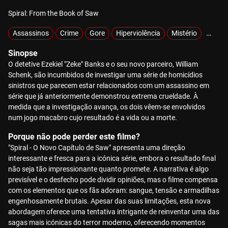
Spiral: From the Book of Saw
Assassinos
Crime
Gore
Hiperviolência
Mistério
Sobre
Sinopse
O detetive Ezekiel "Zeke" Banks e o seu novo parceiro, William
Schenk, são incumbidos de investigar uma série de homicídios
sinistros que parecem estar relacionados com um assassino em
série que já anteriormente demonstrou extrema crueldade. À
medida que a investigação avança, os dois vêem-se envolvidos
num jogo macabro cujo resultado é a vida ou a morte.
Porque não pode perder este filme?
"Spiral - O Novo Capítulo de Saw" apresenta uma direção
interessante e fresca para a icónica série, embora o resultado final
não seja tão impressionante quanto promete. A narrativa é algo
previsível e o desfecho pode dividir opiniões, mas o filme compensa
com os elementos que os fãs adoram: sangue, tensão e armadilhas
engenhosamente brutais. Apesar das suas limitações, esta nova
abordagem oferece uma tentativa intrigante de reinventar uma das
sagas mais icónicas do terror moderno, oferecendo momentos