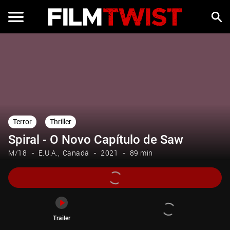
Trailer
Terror
Thriller
Spiral - O Novo Capítulo de Saw
M/18
E.U.A.
Canadá
2021
89 min
Trailer