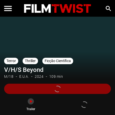
Trailer
Terror
Thriller
Ficção Científica
V/H/S Beyond
M/18
E.U.A.
2024
109 min
Trailer