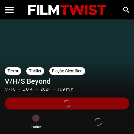
Trailer
Terror
Thriller
Ficção Científica
V/H/S Beyond
M/18
E.U.A.
2024
109 min
Trailer