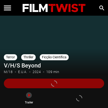
Trailer
Terror
Thriller
Ficção Científica
V/H/S Beyond
M/18
E.U.A.
2024
109 min
Trailer