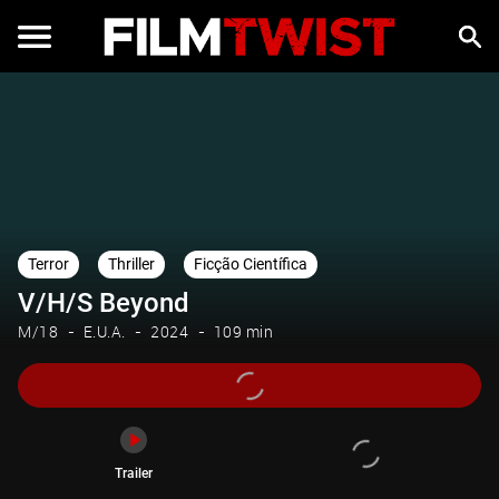
Trailer
Terror
Thriller
Ficção Científica
V/H/S Beyond
M/18
E.U.A.
2024
109 min
Trailer